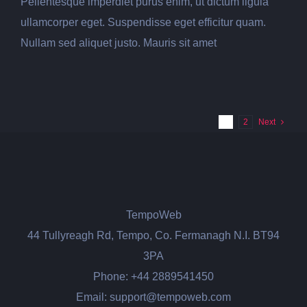
Pellentesque imperdiet purus enim, ut dictum ligula
ullamcorper eget. Suspendisse eget efficitur quam.
Nullam sed aliquet justo. Mauris sit amet
1
2
Next
TempoWeb
44 Tullyreagh Rd, Tempo, Co. Fermanagh N.I. BT94
3PA
Phone: +44 2889541450
Email: support@tempoweb.com